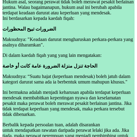
Hukum asal, seorang perawat tidak boleh merawat pesakit berlainan
jantina. Walau bagaimanapun, hukum asal ini berubah apabila
terdapat keadaan darurat atau keperluan yang mendesak.
Ini berdasarkan kepada kaedah fiqah:
الضرورات تبيح المحظورات
Maksudnya: "Keadaan darurat
mengharuskan perkara-perkara yang
asalnya diharamkan".
Di dalam kaedah fiqah yang yang lain mengatakan:
الحاجة تنزل منزلة الضرورة عامة كانت أو خاصة
Maksudnya: “Suatu hajat (keperluan mendesak) boleh jatuh dalam
kategori darurat sama ada ia berbentuk umum mahupun khusus."
Ini bermakna adalah menjadi keharusan apabila terdapat keperluan
mendesak membabitkan kepentingan nyawa dan keselamatan
pesakit maka perawat boleh merawat pesakit berlainan jantina. Jika
tidak terdapat keperluan yang mendesak, maka perkara tersebut
tidak dibenarkan.
Berbalik kepada persoalan tuan, adalah disarankan
untuk mendapatkan rawatan daripada perawat lelaki jika ada. Jika
tiada, maka perawat perempuan yang menjadi pembimbing untuk