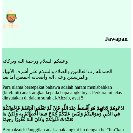
Jawapan
وعليكم السلام ورحمة الله وبركاته
الحمدلله رب العالمين والصلاة والسلام على أشرف الأنبياء
والمرسلين وعلى اله وأصحابه أجمعين أما بعد
Para ulama bersepakat bahawa adalah haram menisbahkan
(bin/binti) anak angkat kepada bapa angkatnya. Perkara ini jelas
dinyatakan di dalam surah al-Ahzab, ayat 5:
ادْعُوهُمْ لِآبَائِهِمْ هُوَ أَقْسَطُ عِنْدَ اللَّهِ فَإِنْ لَمْ تَعْلَمُوا آبَاءَهُمْ فَإِخْوَانُكُمْ
فِي الدِّينِ وَمَوَالِيكُمْ وَلَيْسَ عَلَيْكُمْ جُنَاحٌ فِيمَا أَخْطَأْتُمْ بِهِ وَلَكِنْ مَا
تَعَمَّدَتْ قُلُوبُكُمْ وَكَانَ اللَّهُ غَفُورًا رَحِيمًا
Bermaksud: Panggilah anak-anak angkat itu dengan ber"bin"kan