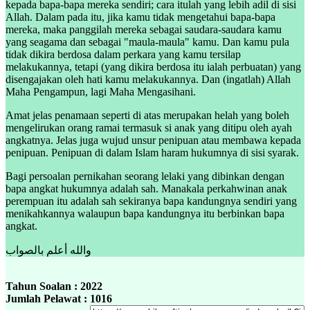
kepada bapa-bapa mereka sendiri; cara itulah yang lebih adil di sisi
Allah. Dalam pada itu, jika kamu tidak mengetahui bapa-bapa
mereka, maka panggilah mereka sebagai saudara-saudara kamu
yang seagama dan sebagai "maula-maula" kamu. Dan kamu pula
tidak dikira berdosa dalam perkara yang kamu tersilap
melakukannya, tetapi (yang dikira berdosa itu ialah perbuatan) yang
disengajakan oleh hati kamu melakukannya. Dan (ingatlah) Allah
Maha Pengampun, lagi Maha Mengasihani.
Amat jelas penamaan seperti di atas merupakan helah yang boleh
mengelirukan orang ramai termasuk si anak yang ditipu oleh ayah
angkatnya. Jelas juga wujud unsur penipuan atau membawa kepada
penipuan. Penipuan di dalam Islam haram hukumnya di sisi syarak.
Bagi persoalan pernikahan seorang lelaki yang dibinkan dengan
bapa angkat hukumnya adalah sah. Manakala perkahwinan anak
perempuan itu adalah sah sekiranya bapa kandungnya sendiri yang
menikahkannya walaupun bapa kandungnya itu berbinkan bapa
angkat.
والله أعلم بالصواب
Tahun Soalan : 2022
Jumlah Pelawat : 1016