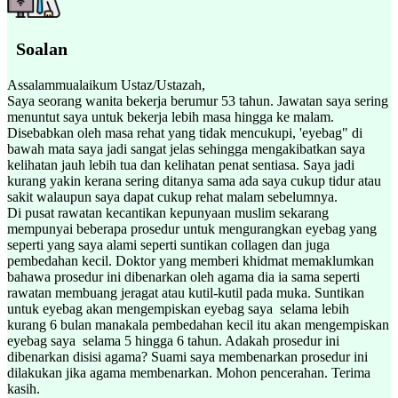
Soalan
Assalammualaikum Ustaz/Ustazah,
Saya seorang wanita bekerja berumur 53 tahun. Jawatan saya sering
menuntut saya untuk bekerja lebih masa hingga ke malam.
Disebabkan oleh masa rehat yang tidak mencukupi, 'eyebag" di
bawah mata saya jadi sangat jelas sehingga mengakibatkan saya
kelihatan jauh lebih tua dan kelihatan penat sentiasa. Saya jadi
kurang yakin kerana sering ditanya sama ada saya cukup tidur atau
sakit walaupun saya dapat cukup rehat malam sebelumnya.
Di pusat rawatan kecantikan kepunyaan muslim sekarang
mempunyai beberapa prosedur untuk mengurangkan eyebag yang
seperti yang saya alami seperti suntikan collagen dan juga
pembedahan kecil. Doktor yang memberi khidmat memaklumkan
bahawa prosedur ini dibenarkan oleh agama dia ia sama seperti
rawatan membuang jeragat atau kutil-kutil pada muka. Suntikan
untuk eyebag akan mengempiskan eyebag saya selama lebih
kurang 6 bulan manakala pembedahan kecil itu akan mengempiskan
eyebag saya selama 5 hingga 6 tahun. Adakah prosedur ini
dibenarkan disisi agama? Suami saya membenarkan prosedur ini
dilakukan jika agama membenarkan. Mohon pencerahan. Terima
kasih.