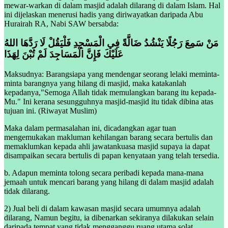
mewar-warkan di dalam masjid adalah dilarang di dalam Islam. Hal
ini dijelaskan menerusi hadis yang diriwayatkan daripada Abu
Hurairah RA, Nabi SAW bersabda:
مَنْ سَمِعَ رَجُلًا يَنْشُدُ ضَالَّةً فِي الْمَسْجِدِ فَلْيَقُلْ لَا رَدَّهَا اللهُ
عَلَيْكَ فَإِنَّ الْمَسَاجِدَ لَمْ تُبْنَ لِهَذَا
Maksudnya: Barangsiapa yang mendengar seorang lelaki meminta-
minta barangnya yang hilang di masjid, maka katakanlah
kepadanya,"Semoga Allah tidak memulangkan barang itu kepada-
Mu." Ini kerana sesungguhnya masjid-masjid itu tidak dibina atas
tujuan ini. (Riwayat Muslim)
Maka dalam permasalahan ini, dicadangkan agar tuan
mengemukakan makluman kehilangan barang secara bertulis dan
memaklumkan kepada ahli jawatankuasa masjid supaya ia dapat
disampaikan secara bertulis di papan kenyataan yang telah tersedia.
b. Adapun meminta tolong secara peribadi kepada mana-mana
jemaah untuk mencari barang yang hilang di dalam masjid adalah
tidak dilarang.
2) Jual beli di dalam kawasan masjid secara umumnya adalah
dilarang, Namun begitu, ia dibenarkan sekiranya dilakukan selain
daripada tempat yang tidak mengganggu ruang utama solat