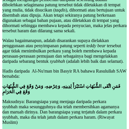
dibolehkan selagimana patung tersebut tidak diletakkan di tempat
yang mulia, tidak disucikan (
taqdis
), dihormati atau bertujuan untuk
disembah atau dipuja. Akan tetapi sekiranya patung berkenaan
digunakan sebagai bahan pujaan, atau diletakkan di tempat yang
dihormati sehingga membawa kepada penyucian
,
maka jelas perkara
tersebut haram dan dilarang sama sekali.
Walau bagaimanapun, adalah disarankan supaya dielakkan
penggunaan atau penyimpanan patung seperti
teddy bear
tersebut
agar tidak menimbulkan perkara yang boleh membawa kepada
perasaan-perasaan pemujaan dan sebagainya bagi mengelakkan
daripada sebarang bentuk
syubhah
(adalah lebih baik dan selamat).
Hadis daripada Al-Nu'man bin Basyir RA bahawa Rasulullah SAW
bersabda:
فَمَنِ اتَّقَى الشُّبُهَاتِ اسْتَبْرَأَ لِدِينِهِ، وَعِرْضِهِ، وَمَنْ وَقَعَ فِي الشُّبُهَاتِ
وَقَعَ فِي الْحَرَامِ
Maksudnya: Barangsiapa yang menjaga daripada perkara
syubhah maka sesungguhnya dia telah membersihkan agamanya
dan maruah dirinya. Dan barangsiapa yang terjatuh dalam perkara
syubhah, maka dia telah jatuh dalam perkara haram. (Riwayat
Muslim)