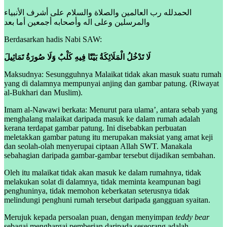
الحمدلله رب العالمين والصلاة والسلام على أشرف الأنبياء
والمرسلين وعلى اله وأصحابه أجمعين أما بعد
Berdasarkan hadis Nabi SAW:
لَا تَدْخُلُ الْمَلَائِكَةُ بَيْتًا فِيهِ كَلْبٌ وَلَا صُورَةُ تَمَاثِيلَ
Maksudnya: Sesungguhnya Malaikat tidak akan masuk suatu rumah
yang di dalamnya mempunyai anjing dan gambar patung. (Riwayat
al-Bukhari dan Muslim).
Imam al-Nawawi berkata: Menurut para ulama’, antara sebab yang
menghalang malaikat daripada masuk ke dalam rumah adalah
kerana terdapat gambar patung. Ini disebabkan perbuatan
meletakkan gambar patung itu merupakan maksiat yang amat keji
dan seolah-olah menyerupai ciptaan Allah SWT. Manakala
sebahagian daripada gambar-gambar tersebut dijadikan sembahan.
Oleh itu malaikat tidak akan masuk ke dalam rumahnya, tidak
melakukan solat di dalamnya, tidak meminta keampunan bagi
penghuninya, tidak memohon keberkatan seterusnya tidak
melindungi penghuni rumah tersebut daripada gangguan syaitan.
Merujuk kepada persoalan puan, dengan menyimpan
teddy bear
sebagai menghargai pemberian daripada seseorang adalah