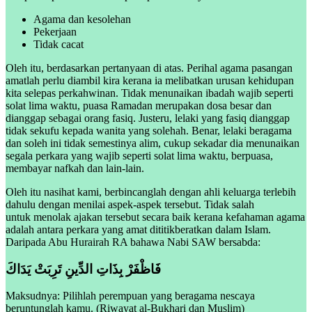
Agama dan kesolehan
Pekerjaan
Tidak cacat
Oleh itu, berdasarkan pertanyaan di atas. Perihal agama pasangan
amatlah perlu diambil kira kerana ia melibatkan urusan kehidupan
kita selepas perkahwinan. Tidak menunaikan ibadah wajib seperti
solat lima waktu, puasa Ramadan merupakan dosa besar dan
dianggap sebagai orang fasiq. Justeru, lelaki yang fasiq dianggap
tidak sekufu kepada wanita yang solehah. Benar, lelaki beragama
dan soleh ini tidak semestinya alim, cukup sekadar dia menunaikan
segala perkara yang wajib seperti solat lima waktu, berpuasa,
membayar nafkah dan lain-lain.
Oleh itu nasihat kami, berbincanglah dengan ahli keluarga terlebih
dahulu dengan menilai aspek-aspek tersebut. Tidak salah
untuk menolak ajakan tersebut secara baik kerana kefahaman agama
adalah antara perkara yang amat dititikberatkan dalam Islam.
Daripada Abu Hurairah RA bahawa Nabi SAW bersabda:
فَاظْفَرْ بِذَاتِ الدِّينِ تَرِبَتْ يَدَاكَ
Maksudnya: Pilihlah perempuan yang beragama nescaya
beruntunglah kamu.
(Riwayat al-Bukhari dan Muslim)