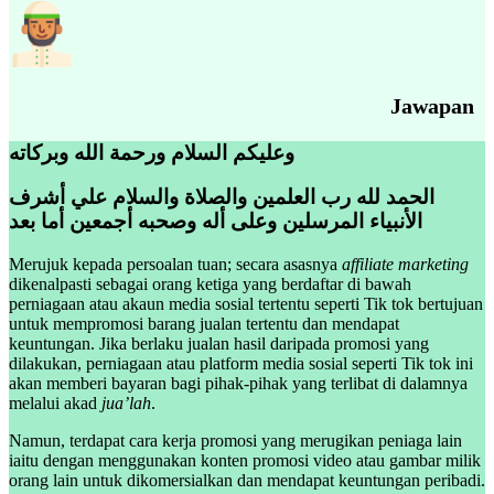
Jawapan
وعليكم السلام ورحمة الله وبركاته
الحمد لله رب العلمين والصلاة والسلام علي أشرف
الأنبياء المرسلين وعلى أله وصحبه أجمعين أما بعد
Merujuk kepada persoalan tuan; secara asasnya
affiliate marketing
dikenalpasti sebagai orang ketiga yang berdaftar di bawah
perniagaan atau akaun media sosial tertentu seperti Tik tok bertujuan
untuk mempromosi barang jualan tertentu dan mendapat
keuntungan. Jika berlaku jualan hasil daripada promosi yang
dilakukan, perniagaan atau platform media sosial seperti Tik tok ini
akan memberi bayaran bagi pihak-pihak yang terlibat di dalamnya
melalui akad
jua’lah
.
Namun, terdapat cara kerja promosi yang merugikan peniaga lain
iaitu dengan menggunakan konten promosi video atau gambar milik
orang lain untuk dikomersialkan dan mendapat keuntungan peribadi.