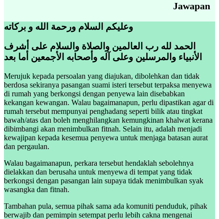
Jawapan
وعليكم السلام ورحمة الله و بركاته
الحمد لله رب العالمين والصلاة والسلام على أشرف
الأنبياء والمرسلين وعلى آله وأصحابه الأجمعين أما بعد
Merujuk kepada persoalan yang diajukan, dibolehkan dan tidak
berdosa sekiranya pasangan suami isteri tersebut terpaksa menyewa
di rumah yang berkongsi dengan penyewa lain disebabkan
kekangan kewangan. Walau bagaimanapun, perlu dipastikan agar di
rumah tersebut mempunyai penghadang seperti bilik atau tingkat
bawah/atas dan boleh menghilangkan kemungkinan khalwat kerana
dibimbangi akan menimbulkan fitnah. Selain itu, adalah menjadi
kewajipan kepada kesemua penyewa untuk menjaga batasan aurat
dan pergaulan.
Walau bagaimanapun, perkara tersebut hendaklah sebolehnya
dielakkan dan berusaha untuk menyewa di tempat yang tidak
berkongsi dengan pasangan lain supaya tidak menimbulkan syak
wasangka dan fitnah.
Tambahan pula, semua pihak sama ada komuniti penduduk, pihak
berwajib dan pemimpin setempat perlu lebih cakna mengenai