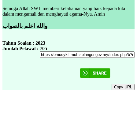
Semoga Allah SWT memberi kefahaman yang baik kepada kita
dalam mengamali dan menghayati agama-Nya. Amin
والله اعلم بالصواب
Tahun Soalan : 2023
Jumlah Pelawat : 705
Copy URL