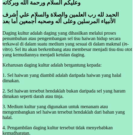
وعليكم السلام ورحمة الله وبركاته
الحمد لله رب العلمين والصلاة والسلام علي أشرف
الأنبياء المرسلين وعلى أله وصحبه أجمعين أما بعد
Daging kultur adalah daging yang dihasilkan melalui proses
penumbuhan atau pengembangan sel tisu haiwan hidup secara
terkawal di dalam suatu medium yang sesuai di dalam makmal (
in-
vitro
). Sel itu akan berkembang atau membesar menjadi tisu-tisu otot
yang kemudiannya menjadi ketulan daging.
Keharusan daging kultur adalah bergantung kepada:
1. Sel haiwan yang diambil adalah daripada haiwan yang halal
dimakan.
2. Sel haiwan tersebut hendaklah bukan daripada sel yang haram
dimakan seperti darah atau tinja.
3. Medium kultur yang digunakan untuk menanam atau
mengembangkan sel haiwan tersebut hendaklah dari bahan yang
halal.
4. Pengambilan daging kultur tersebut tidak menyebabkan
kemudharatan.