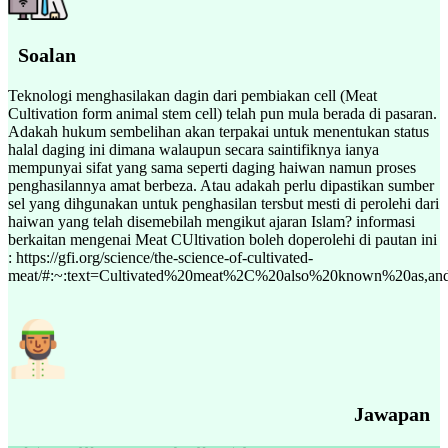
Soalan
Teknologi menghasilakan dagin dari pembiakan cell (Meat
Cultivation form animal stem cell) telah pun mula berada di pasaran.
Adakah hukum sembelihan akan terpakai untuk menentukan status
halal daging ini dimana walaupun secara saintifiknya ianya
mempunyai sifat yang sama seperti daging haiwan namun proses
penghasilannya amat berbeza. Atau adakah perlu dipastikan sumber
sel yang dihgunakan untuk penghasilan tersbut mesti di perolehi dari
haiwan yang telah disemebilah mengikut ajaran Islam? informasi
berkaitan mengenai Meat CUltivation boleh doperolehi di pautan ini
: https://gfi.org/science/the-science-of-cultivated-
meat/#:~:text=Cultivated%20meat%2C%20also%20known%20as,an
Jawapan