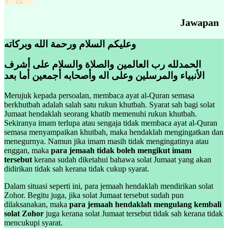
Jawapan
وعليكم السلام ورحمة الله وبركاته
الحمدلله رب العالمين والصلاة والسلام على أشرف
الأنبياء والمرسلين وعلى اله وأصحابه أجمعين أما بعد
Merujuk kepada persoalan, membaca ayat al-Quran semasa
berkhutbah adalah salah satu rukun khutbah. Syarat sah bagi solat
Jumaat hendaklah seorang khatib memenuhi rukun khutbah.
Sekiranya imam terlupa atau sengaja tidak membaca ayat al-Quran
semasa menyampaikan khutbah, maka hendaklah mengingatkan dan
menegurnya. Namun jika imam masih tidak mengingatinya atau
enggan, maka
para jemaah tidak boleh mengikut imam
tersebut
kerana sudah diketahui bahawa solat Jumaat yang akan
didirikan tidak sah kerana tidak cukup syarat.
Dalam situasi seperti ini, para jemaah hendaklah mendirikan solat
Zohor. Begitu juga, jika solat Jumaat tersebut sudah pun
dilaksanakan, maka
para jemaah hendaklah mengulang kembali
solat Zohor
juga kerana solat Jumaat tersebut tidak sah kerana tidak
mencukupi syarat.