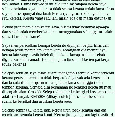
kesusahan. Cuma baru-baru ini bila jiran meminjam kereta saya
selama sebulan saya mula rasa tidak selesa kerana terlalu lama. Jiran
saya ini mempunyai dua buah kereta ( yang masuk bengkel hanya
satu kereta). Kereta yang satu lagi masih ada dan masih digunakan.
Ketika jiran meminjam kereta saya, suami tidak bertanya apa-apa
dan seolah-olah memberikan jiran menggunakan sehingga masalah
selesai ( no time frame)
Saya mempersoalkan kenapa kereta itu dipinjam begitu lama dan
kenapa perlu meminjam kereta kami sedangkan dia mempunyai
kereta lain yang masih boleh digunakan. Jawapan suami sebab
digunakan oleh samada isteri atau jiran itu sendiri ke tempat kerja
(dua2 bekerja)
Selepas sebulan saya minta suami mengambil semula kereta tersebut
kerana perasan kereta itu tidak bergerak ( sy syak ada kerosakan)
dan berada dlm kompaun rumah jiran selama seminggu ( dlm
tempoh sebulan. Semasa dlm perjalanan ke bengkel kereta itu mati
di tengah jalan. ( rosak). Selepas dihantar ke bengkel kos pembaikan
adalah sebanyak RM500+ (dibayar oleh jiran). Jiran bersama2
suami ke bengkel dan uruskan kereta juga.
Selepas seminggu kereta siap, kereta jiran rosak semula dan dia
meminjam semula kereta kami. Kereta jiran yang satu lagi masih ada