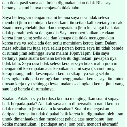
dan tidak pasti sama ada boleh digunakan atau tidak.Bila saya
bertanya suami hanya menjawab tidak tahu.
Saya bertengkar dengan suami kerana saya rasa tidak selesa
memberi jiran meminjam kereta kami itu setiap kali keretanya rosak.
Suami menyebelahi jiran dan mengatakan jiran ini sangat baik dan
tidak pernah berkira dengan dia.Saya mempertikaikan keadaan
kereta jiran yang sedia ada dan kenapa dia tidak menggunakan
kereta nya yg sedia ada dan perlu meminjam kereta kami.Dalam
masa sebulan itu juga saya selalu persan kereta saya ini tidak berada
di rumah jiran sehingga lewat malam 10pm/11pm. Bila saya
bertanya pada suami kemana kereta itu digunakan -jawapan nya
tidak tahu. Saya rasa tidak selesa kerana saya tidak mahu jiran ini
mengambil kesempatan atas kebaikan suami saya ( suami mmg
kerap orang ambil kesempatan kerana sikap nya yang selalu
bersangka baik pada orang) dan menggunakan kereta saya itu untuk
urusan kerja nya sehingga lewat malam sedangkan kereta jiran yang
satu lagi berada di rumahnya.
Soalan : Adakah saya berdosa kerana mengingatkan suami supaya
baik berpada-pada? Adakah saya akan di persoalkan nanti kerana
tidak membantu jiran dalam kesusahan? Suami menegaskan
daripada kereta itu tidak dipakai baik kereta itu digunakan oleh jiran
untuk dimanfaatkan dan mendapat pahala atas membantu jiran
ketika memerlukan. ( pendapat saya jiran perlu mencari alternatif