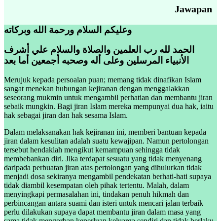
Jawapan
وعليكم السلام ورحمة الله وبركاته
الحمد لله رب العلمين والصلاة والسلام علي أشرف
الأنبياء المرسلين وعلى أله وصحبه أجمعين أما بعد
Merujuk kepada persoalan puan; memang tidak dinafikan Islam
sangat menekan hubungan kejiranan dengan menggalakkan
seseorang mukmin untuk mengambil perhatian dan membantu jiran
sebaik mungkin. Bagi jiran Islam mereka mempunyai dua hak, iaitu
hak sebagai jiran dan hak sesama Islam.
Dalam melaksanakan hak kejiranan ini, memberi bantuan kepada
jiran dalam kesulitan adalah suatu kewajipan. Namun pertolongan
tersebut hendaklah mengikut kemampuan sehingga tidak
membebankan diri. Jika terdapat sesuatu yang tidak menyenang
daripada perbuatan jiran atas pertolongan yang dihulurkan tidak
menjadi dosa sekiranya mengambil pendekatan berhati-hati supaya
tidak diambil kesempatan oleh pihak tertentu. Malah, dalam
menyingkapi permasalahan ini, tindakan penuh hikmah dan
perbincangan antara suami dan isteri untuk mencari jalan terbaik
perlu dilakukan supaya dapat membantu jiran dalam masa yang
sama tidak mengorban keperluan keluarga sendiri dan tidak berlaku