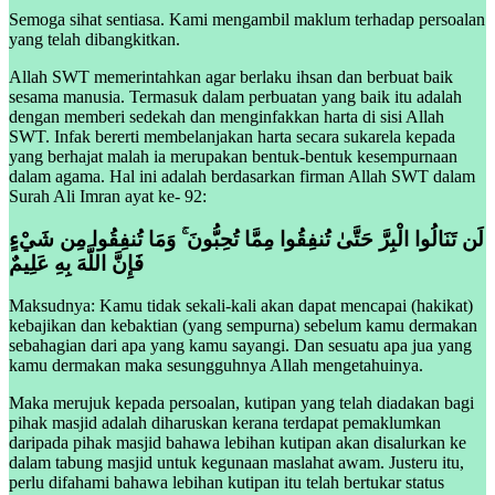
Semoga sihat sentiasa. Kami mengambil maklum terhadap persoalan
yang telah dibangkitkan.
Allah SWT memerintahkan agar berlaku ihsan dan berbuat baik
sesama manusia. Termasuk dalam perbuatan yang baik itu adalah
dengan memberi sedekah dan menginfakkan harta di sisi Allah
SWT. Infak bererti membelanjakan harta secara sukarela kepada
yang berhajat malah ia merupakan bentuk-bentuk kesempurnaan
dalam agama. Hal ini adalah berdasarkan firman Allah SWT dalam
Surah Ali Imran ayat ke- 92:
لَن تَنَالُوا الْبِرَّ حَتَّىٰ تُنفِقُوا مِمَّا تُحِبُّونَ ۚ وَمَا تُنفِقُوا مِن شَيْءٍ
فَإِنَّ اللَّهَ بِهِ عَلِيمٌ ‎
Maksudnya: Kamu tidak sekali-kali akan dapat mencapai (hakikat)
kebajikan dan kebaktian (yang sempurna) sebelum kamu dermakan
sebahagian dari apa yang kamu sayangi. Dan sesuatu apa jua yang
kamu dermakan maka sesungguhnya Allah mengetahuinya.
Maka merujuk kepada persoalan, kutipan yang telah diadakan bagi
pihak masjid adalah diharuskan kerana terdapat pemaklumkan
daripada pihak masjid bahawa lebihan kutipan akan disalurkan ke
dalam tabung masjid untuk kegunaan maslahat awam. Justeru itu,
perlu difahami bahawa lebihan kutipan itu telah bertukar status