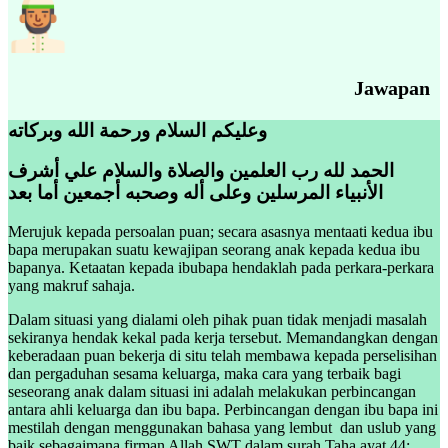
Jawapan
وعليكم السلام ورحمة الله وبركاته
الحمد لله رب العلمين والصلاة والسلام علي أشرف
الأنبياء المرسلين وعلى أله وصحبه أجمعين أما بعد
Merujuk kepada persoalan puan; secara asasnya mentaati kedua ibu
bapa merupakan suatu kewajipan seorang anak kepada kedua ibu
bapanya. Ketaatan kepada ibubapa hendaklah pada perkara-perkara
yang makruf sahaja.
Dalam situasi yang dialami oleh pihak puan tidak menjadi masalah
sekiranya hendak kekal pada kerja tersebut. Memandangkan dengan
keberadaan puan bekerja di situ telah membawa kepada perselisihan
dan pergaduhan sesama keluarga, maka cara yang terbaik bagi
seseorang anak dalam situasi ini adalah melakukan perbincangan
antara ahli keluarga dan ibu bapa. Perbincangan dengan ibu bapa ini
mestilah dengan menggunakan bahasa yang lembut dan uslub yang
baik sebagaimana firman Allah SWT dalam surah Taha ayat 44: