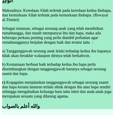
الْوَالِدِ
Maksudnya: Keredaan Allah terletak pada keredaan kedua ibubapa,
dan kemurkaan Allah terletak pada kemurkaan ibubapa. (Riwayat
al-Tirmizi)
Sebagai rumusan, sebagai seorang anak yang telah mendirikan
rumahtangga, dan masih mempunyai ibu dan bapa, maka ada
beberapa perkara penting yang perlu diambil perhatian agar
rumahtangganya berjalan dengan baik dan teratur iaitu :
a) Tanggungjawab seorang anak lelaki terhadap kedua ibu bapanya
tidak akan berakhir walaupun dirinya telah berkahwin.
b) Keutamaan berbuat baik terhadap kedua ibu bapa perlu
diseimbangkan dengan tanggungjawab barunya sebagai seorang
suami dan bapa.
c)
Kegagalan menjalankan tanggungjawab sebagai seorang suami
dan bapa kerana lantaran terlalu sibuk dengan ibu atau bapa sendiri
sehingga mengabaikan keluarga baru iaitu isteri dan anak-anak juga
merupakan sesuatu yang dilarang agama
.
والله أعلم بالصواب