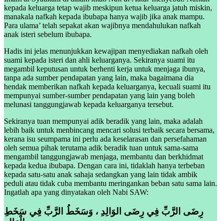
kepada keluarga tetap wajib meskipun ketua keluarga jatuh miskin,
manakala nafkah kepada ibubapa hanya wajib jika anak mampu.
Para ulama’ telah sepakat akan wajibnya mendahulukan nafkah
anak isteri sebelum ibubapa.
Hadis ini jelas menunjukkan kewajipan menyediakan nafkah oleh
suami kepada isteri dan ahli keluarganya. Sekiranya suami itu
megambil keputusan untuk berhenti kerja untuk menjaga ibunya,
tanpa ada sumber pendapatan yang lain, maka bagaimana dia
hendak memberikan nafkah kepada keluarganya, kecuali suami itu
mempunyai sumber-sumber pendapatan yang lain yang boleh
melunasi tanggungjawab kepada keluarganya tersebut.
Sekiranya tuan mempunyai adik beradik yang lain, maka adalah
lebih baik untuk menbincang mencari solusi terbaik secara bersama,
kerana isu seumpama ini perlu ada keselarasan dan persefahaman
oleh semua pihak terutama adik beradik tuan untuk sama-sama
mengambil tanggungjawab menjaga, membantu dan berkhidmat
kepada kedua ibubapa. Dengan cara ini, tidaklah hanya terbeban
kepada satu-satu anak sahaja sedangkan yang lain tidak ambik
peduli atau tidak cuba membantu meringankan beban satu sama lain.
Ingatlah apa yang dinyatakan oleh Nabi SAW:
رِضَى الرَّبِّ فِي رِضَى الوَالِدِ ، وَسَخَطُ الرَّبِّ فِي سَخَطِ