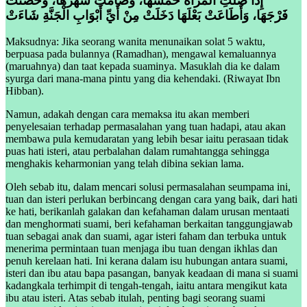
إِذَا صَلَّتِ الْمَرْأَةُ خُمُسَهَا، وَصَامَتْ شَهْرَهَا، وَحَصَّنَتْ
فَرْجَهَا، وَأَطَاعَتْ بَعْلَهَا دَخَلَتْ مِنْ أَيِّ أَبْوَابِ الْجَنَّةِ شَاءَتْ
Maksudnya: Jika seorang wanita menunaikan solat 5 waktu,
berpuasa pada bulannya (Ramadhan), mengawal kemaluannya
(maruahnya) dan taat kepada suaminya. Masuklah dia ke dalam
syurga dari mana-mana pintu yang dia kehendaki. (Riwayat Ibn
Hibban).
Namun, adakah dengan cara memaksa itu akan memberi
penyelesaian terhadap permasalahan yang tuan hadapi, atau akan
membawa pula kemudaratan yang lebih besar iaitu perasaan tidak
puas hati isteri, atau perbalahan dalam rumahtangga sehingga
menghakis keharmonian yang telah dibina sekian lama.
Oleh sebab itu, dalam mencari solusi permasalahan seumpama ini,
tuan dan isteri perlukan berbincang dengan cara yang baik, dari hati
ke hati, berikanlah galakan dan kefahaman dalam urusan mentaati
dan menghormati suami, beri kefahaman berkaitan tanggungjawab
tuan sebagai anak dan suami, agar isteri faham dan terbuka untuk
menerima permintaan tuan menjaga ibu tuan dengan ikhlas dan
penuh kerelaan hati. Ini kerana dalam isu hubungan antara suami,
isteri dan ibu atau bapa pasangan, banyak keadaan di mana si suami
kadangkala terhimpit di tengah-tengah, iaitu antara mengikut kata
ibu atau isteri. Atas sebab itulah, penting bagi seorang suami