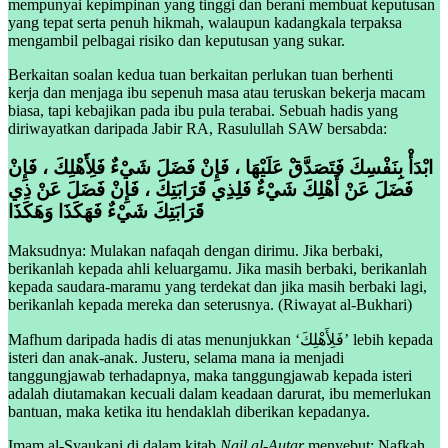
mempunyai kepimpinan yang tinggi dan berani membuat keputusan
yang tepat serta penuh hikmah, walaupun kadangkala terpaksa
mengambil pelbagai risiko dan keputusan yang sukar.
Berkaitan soalan kedua tuan berkaitan perlukan tuan berhenti
kerja dan menjaga ibu sepenuh masa atau teruskan bekerja macam
biasa, tapi kebajikan pada ibu pula terabai. Sebuah hadis yang
diriwayatkan daripada Jabir RA, Rasulullah SAW bersabda:
ابْدَأْ بِنَفْسِكَ فَتَصَدَّقْ عَلَيْهَا ، فَإِنْ فَضَلَ شَيْءٌ فَلِأَهْلِكَ ، فَإِنْ
فَضَلَ عَنْ أَهْلِكَ شَيْءٌ فَلِذِي قَرَابَتِكَ ، فَإِنْ فَضَلَ عَنْ ذِي
قَرَابَتِكَ شَيْءٌ فَهَكَذَا وَهَكَذَا
Maksudnya: Mulakan nafaqah dengan dirimu. Jika berbaki,
berikanlah kepada ahli keluargamu. Jika masih berbaki, berikanlah
kepada saudara-maramu yang terdekat dan jika masih berbaki lagi,
berikanlah kepada mereka dan seterusnya. (Riwayat al-Bukhari)
Mafhum daripada hadis di atas menunjukkan ‘فَلِأَهْلِكَ’ lebih kepada
isteri dan anak-anak. Justeru, selama mana ia menjadi
tanggungjawab terhadapnya, maka tanggungjawab kepada isteri
adalah diutamakan kecuali dalam keadaan darurat, ibu memerlukan
bantuan, maka ketika itu hendaklah diberikan kepadanya.
Imam al-Syaukani di dalam kitab
Nail al-Autar
menyebut: Nafkah