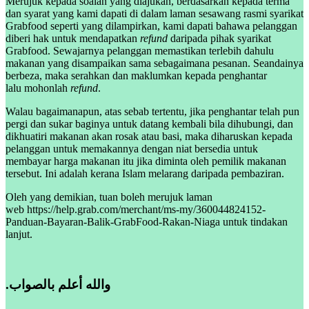
Merujuk kepada soalan yang diajukan, berdasarkan kepada terma
dan syarat yang kami dapati di dalam laman sesawang rasmi syarikat
Grabfood seperti yang dilampirkan, kami dapati bahawa pelanggan
diberi hak untuk mendapatkan
refund
daripada pihak syarikat
Grabfood. Sewajarnya pelanggan memastikan terlebih dahulu
makanan yang disampaikan sama sebagaimana pesanan. Seandainya
berbeza, maka serahkan dan maklumkan kepada penghantar
lalu mohonlah
refund
.
Walau bagaimanapun, atas sebab tertentu, jika penghantar telah pun
pergi dan sukar baginya untuk datang kembali bila dihubungi, dan
dikhuatiri makanan akan rosak atau basi, maka diharuskan kepada
pelanggan untuk memakannya dengan niat bersedia untuk
membayar harga makanan itu jika diminta oleh pemilik makanan
tersebut. Ini adalah kerana Islam melarang daripada pembaziran.
Oleh yang demikian, tuan boleh merujuk laman
web https://help.grab.com/merchant/ms-my/360044824152-
Panduan-Bayaran-Balik-GrabFood-Rakan-Niaga untuk tindakan
lanjut.
.والله أعلم بالصواب