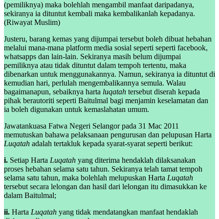
(pemiliknya) maka bolehlah mengambil manfaat daripadanya,
sekiranya ia dituntut kembali maka kembalikanlah kepadanya.
(Riwayat Muslim)
Justeru, barang kemas yang dijumpai tersebut boleh dibuat hebahan
melalui mana-mana platform media sosial seperti seperti facebook,
whatsapps dan lain-lain. Sekiranya masih belum dijumpai
pemiliknya atau tidak dituntut dalam tempoh tertentu, maka
dibenarkan untuk menggunakannya. Namun, sekiranya ia dituntut di
kemudian hari, perlulah mengembalikannya semula. Walau
bagaimanapun, sebaiknya harta
luqatah
tersebut diserah kepada
pihak berautoriti seperti Baitulmal bagi menjamin keselamatan dan
ia boleh digunakan untuk kemaslahatan umum.
Jawatankuasa Fatwa Negeri Selangor pada 31 Mac 2011
memutuskan bahawa pelaksanaan pengurusan dan pelupusan Harta
Luqatah
adalah tertakluk kepada syarat-syarat seperti berikut:
i.
Setiap Harta
Luqatah
yang diterima hendaklah dilaksanakan
proses hebahan selama satu tahun. Sekiranya telah tamat tempoh
selama satu tahun, maka bolehlah melupuskan Harta
Luqatah
tersebut secara lelongan dan hasil dari lelongan itu dimasukkan ke
dalam Baitulmal;
ii.
Harta
Luqatah
yang tidak mendatangkan manfaat hendaklah