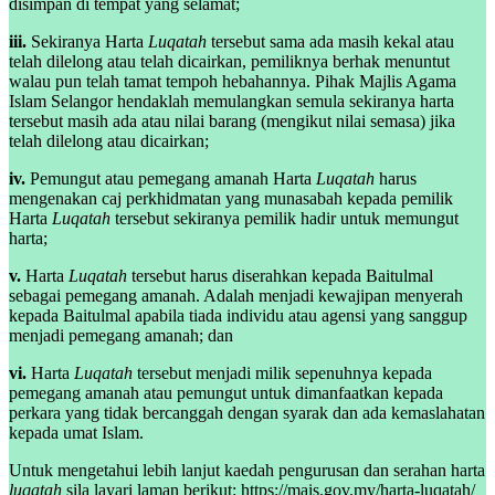
disimpan di tempat yang selamat;
iii.
Sekiranya Harta
Luqatah
tersebut sama ada masih kekal atau
telah dilelong atau telah dicairkan, pemiliknya berhak menuntut
walau pun telah tamat tempoh hebahannya. Pihak Majlis Agama
Islam Selangor hendaklah memulangkan semula sekiranya harta
tersebut masih ada atau nilai barang (mengikut nilai semasa) jika
telah dilelong atau dicairkan;
iv.
Pemungut atau pemegang amanah Harta
Luqatah
harus
mengenakan caj perkhidmatan yang munasabah kepada pemilik
Harta
Luqatah
tersebut sekiranya pemilik hadir untuk memungut
harta;
v.
Harta
Luqatah
tersebut harus diserahkan kepada Baitulmal
sebagai pemegang amanah. Adalah menjadi kewajipan menyerah
kepada Baitulmal apabila tiada individu atau agensi yang sanggup
menjadi pemegang amanah; dan
vi.
Harta
Luqatah
tersebut menjadi milik sepenuhnya kepada
pemegang amanah atau pemungut untuk dimanfaatkan kepada
perkara yang tidak bercanggah dengan syarak dan ada kemaslahatan
kepada umat Islam.
Untuk mengetahui lebih lanjut kaedah pengurusan dan serahan harta
luqatah
sila layari laman berikut: https://mais.gov.my/harta-luqatah/