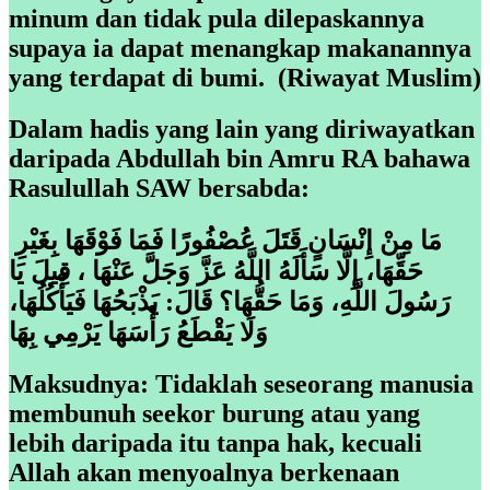
minum dan tidak pula dilepaskannya
supaya ia dapat menangkap makanannya
yang terdapat di bumi. (Riwayat Muslim)
Dalam hadis yang lain yang diriwayatkan
daripada Abdullah bin Amru RA bahawa
Rasulullah SAW bersabda:
مَا مِنْ إِنْسَانٍ قَتَلَ عُصْفُورًا فَمَا فَوْقَهَا بِغَيْرِ
حَقِّهَا، إِلَّا سَأَلَهُ اللَّهُ عَزَّ وَجَلَّ عَنْهَا ، قِيلَ يَا
رَسُولَ اللَّهِ، وَمَا حَقُّهَا؟ قَالَ: يَذْبَحُهَا فَيَأْكُلُهَا،
وَلَا يَقْطَعُ رَأْسَهَا يَرْمِي بِهَا
Maksudnya: Tidaklah seseorang manusia
membunuh seekor burung atau yang
lebih daripada itu tanpa hak, kecuali
Allah akan menyoalnya berkenaan