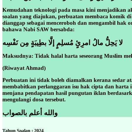
Kemudahan teknologi pada masa kini menjadikan ak
soalan yang diajukan, perbuatan membaca komik di 
dianggap sebagai menceroboh dan mengambil hak or
bahawa Nabi SAW bersabda:
لا يَحِلُّ مالُ امرِئٍ مُسلِمٍ إلَّا بطِيبَةٍ مِن نَفْسِه
Maksudnya: Tidak halal harta seseorang Muslim mel
(Riwayat Ahmad)
Perbuatan ini tidak boleh diamalkan kerana sedar at
membabitkan perlanggaran isu hak cipta dan harta 
menjana pendapatan hasil pungutan iklan berdasark
mengulangi dosa tersebut.
والله أعلم بالصواب
Tahun Soalan : 2024