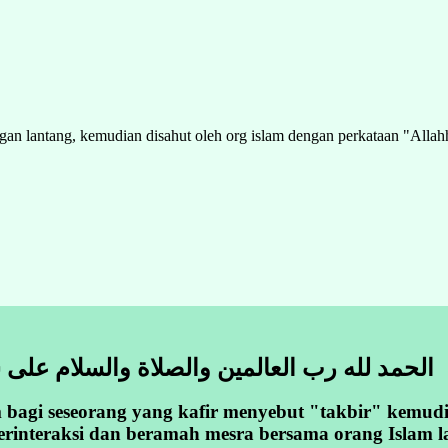
gan lantang, kemudian disahut oleh org islam dengan perkataan "Alla
الحمد لله رب العالمين والصلاة والسلام على 
bagi seseorang yang kafir menyebut "takbir" kemudia
berinteraksi dan beramah mesra bersama orang Islam 