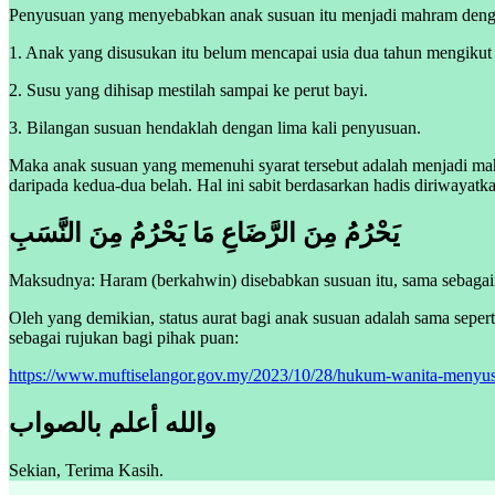
Penyusuan yang menyebabkan anak susuan itu menjadi mahram denga
1. Anak yang disusukan itu belum mencapai usia dua tahun mengikut 
2. Susu yang dihisap mestilah sampai ke perut bayi.
3. Bilangan susuan hendaklah dengan lima kali penyusuan.
Maka anak susuan yang memenuhi syarat tersebut adalah menjadi m
daripada kedua-dua belah. Hal ini sabit berdasarkan hadis diriway
يَحْرُمُ مِنَ الرَّضَاعِ مَا يَحْرُمُ مِنَ النَّسَبِ
Maksudnya: Haram (berkahwin) disebabkan susuan itu, sama sebagai
Oleh yang demikian, status aurat bagi anak susuan adalah sama seper
sebagai rujukan bagi pihak puan:
https://www.muftiselangor.gov.my/2023/10/28/hukum-wanita-menyus
والله أعلم بالصواب
Sekian, Terima Kasih.