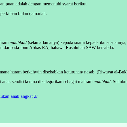
n puan adalah dengan memenuhi syarat berikut:
perkiraan bulan qamariah.
ahram
muabbad
(selama-lamanya) kepada suami kepada ibu susuannya, 
atkan daripada Ibnu Abbas RA, bahawa Rasulullah SAW bersabda:
mana haram berkahwin disebabkan keturunan/ nasab. (Riwayat al-Bukh
ti anak sendiri kerana dikategorikan sebagai mahram
muabbad
. Sehubu
ukan-anak-angkat-2/