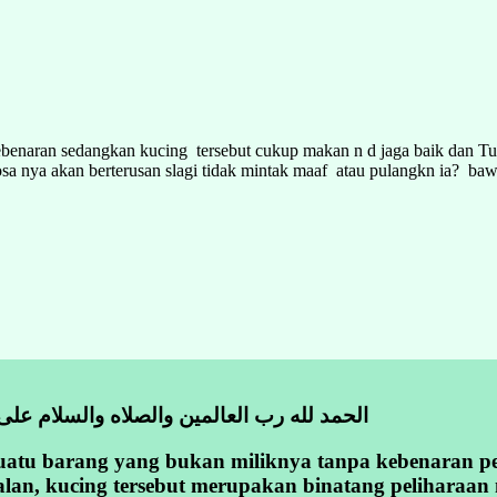
naran sedangkan kucing tersebut cukup makan n d jaga baik dan Tuan 
sa nya akan berterusan slagi tidak mintak maaf atau pulangkn ia? baw
الحمد لله رب العالمين والصلاه والسلام على
atu barang yang bukan miliknya tanpa kebenaran pem
an, kucing tersebut merupakan binatang peliharaan mi