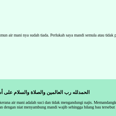
mun air mani nya sudah tiada. Perlukah saya mandi semula atau tidak pe
الحمدلله رب العالمين والصلاة والسلام على أش
 kerana air mani adalah suci dan tidak mengandungi najis. Memandangka
dengan niat menyambung mandi wajib sehingga hilang bau tersebut se