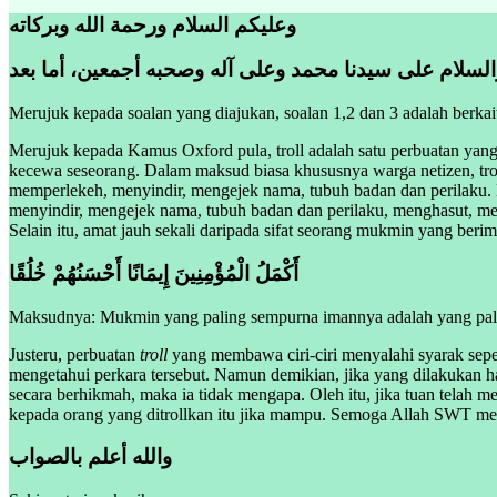
وعليكم السلام ورحمة الله وبركاته
والسلام على سيدنا محمد وعلى آله وصحبه أجمعين، أما بعد
Merujuk kepada soalan yang diajukan, soalan 1,2 dan 3 adalah berkait
Merujuk kepada Kamus Oxford pula, troll adalah satu perbuatan yang
kecewa seseorang. Dalam maksud biasa khususnya warga netizen, trol
memperlekeh, menyindir, mengejek nama, tubuh badan dan perilaku.
menyindir, mengejek nama, tubuh badan dan perilaku, menghasut, 
Selain itu, amat jauh sekali daripada sifat seorang mukmin yang ber
أَكْمَلُ الْمُؤْمِنِينَ إِيمَانًا أَحْسَنُهُمْ خُلُقًا
Maksudnya: Mukmin yang paling sempurna imannya adalah yang palin
Justeru, perbuatan
troll
yang membawa ciri-ciri menyalahi syarak sepe
mengetahui perkara tersebut. Namun demikian, jika yang dilakukan ha
secara berhikmah, maka ia tidak mengapa. Oleh itu, jika tuan telah 
kepada orang yang ditrollkan itu jika mampu. Semoga Allah SWT men
والله أعلم بالصواب