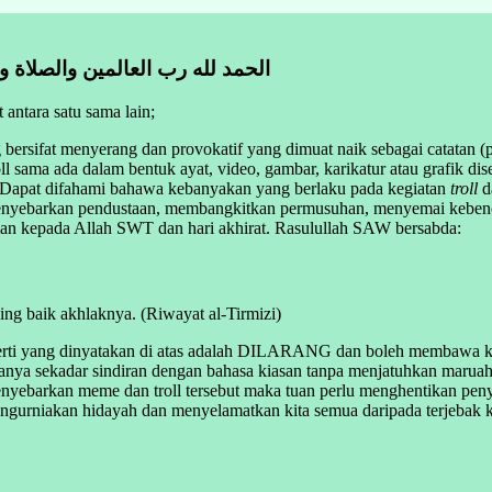
الحمد لله رب العالمين والصلاة 
 antara satu sama lain;
 bersifat menyerang dan provokatif yang dimuat naik sebagai catatan (
l sama ada dalam bentuk ayat, video, gambar, karikatur atau grafik 
 Dapat difahami bahawa kebanyakan yang berlaku pada kegiatan
troll
d
menyebarkan pendustaan, membangkitkan permusuhan, menyemai keben
iman kepada Allah SWT dan hari akhirat. Rasulullah SAW bersabda:
g baik akhlaknya. (Riwayat al-Tirmizi)
rti yang dinyatakan di atas adalah DILARANG dan boleh membawa kepada
nya sekadar sindiran dengan bahasa kiasan tanpa menjatuhkan maruah pe
menyebarkan meme dan troll tersebut maka tuan perlu menghentikan pen
gurniakan hidayah dan menyelamatkan kita semua daripada terjebak k