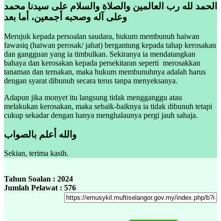
الحمد لله رب العالمين والصلاة والسلام على سيدنا محمد
وعلى آله وصحبه أجمعين، أما بعد
Merujuk kepada persoalan saudara, hukum membunuh haiwan
fawasiq (haiwan perosak/ jahat) bergantung kepada tahap kerosakan
dan gangguan yang ia timbulkan. Sekiranya ia mendatangkan
bahaya dan kerosakan kepada persekitaran seperti merosakkan
tanaman dan ternakan, maka hukum membunuhnya adalah harus
dengan syarat dibunuh secara terus tanpa menyeksanya.
Adapun jika monyet itu langsung tidak mengganggu atau
melakukan kerosakan, maka sebaik-baiknya ia tidak dibunuh tetapi
cukup sekadar dengan hanya menghalaunya pergi jauh sahaja.
والله أعلم بالصواب
Sekian, terima kasih.
Tahun Soalan : 2024
Jumlah Pelawat : 576