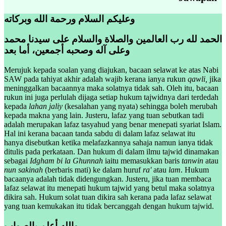
وعليكم السلام ورحمة الله وبركاته
الحمد لله رب العالمين والصلاة والسلام على سيدنا محمد
وعلى آله وصحبه أجمعين، أما بعد
Merujuk kepada soalan yang diajukan, bacaan selawat ke atas Nabi
SAW pada tahiyat akhir adalah wajib kerana ianya rukun
qawli,
jika
meninggalkan bacaannya maka solatnya tidak sah. Oleh itu, bacaan
rukun ini juga perlulah dijaga setiap hukum tajwidnya dari terdedah
kepada
lahan jaliy
(kesalahan yang nyata) sehingga boleh merubah
kepada makna yang lain. Justeru, lafaz yang tuan sebutkan tadi
adalah merupakan lafaz tasyahud yang benar menepati syariat Islam.
Hal ini kerana bacaan tanda sabdu di dalam lafaz selawat itu
hanya disebutkan ketika melafazkannya sahaja namun ianya tidak
ditulis pada perkataan. Dan hukum di dalam ilmu tajwid dinamakan
sebagai
Idgham bi la Ghunnah
iaitu memasukkan baris
tanwin
atau
nun sakinah
(berbaris mati) ke dalam huruf
ra'
atau
lam
. Hukum
bacaanya adalah tidak didengungkan. Justeru, jika tuan membaca
lafaz selawat itu menepati hukum tajwid yang betul maka solatnya
dikira sah. Hukum solat tuan dikira sah kerana pada lafaz selawat
yang tuan kemukakan itu tidak bercanggah dengan hukum tajwid.
والله أعلم بالصواب