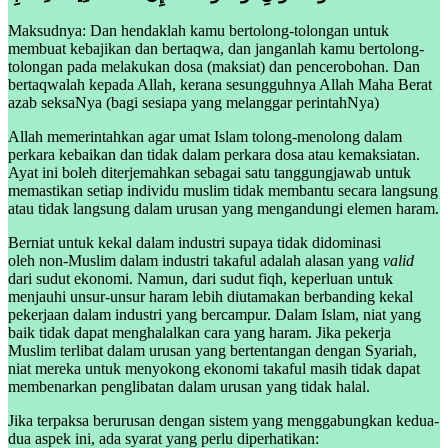
Maksudnya: Dan hendaklah kamu bertolong-tolongan untuk
membuat kebajikan dan bertaqwa, dan janganlah kamu bertolong-
tolongan pada melakukan dosa (maksiat) dan pencerobohan. Dan
bertaqwalah kepada Allah, kerana sesungguhnya Allah Maha Berat
azab seksaNya (bagi sesiapa yang melanggar perintahNya)
Allah memerintahkan agar umat Islam tolong-menolong dalam
perkara kebaikan dan tidak dalam perkara dosa atau kemaksiatan.
Ayat ini boleh diterjemahkan sebagai satu tanggungjawab untuk
memastikan setiap individu muslim tidak membantu secara langsung
atau tidak langsung dalam urusan yang mengandungi elemen haram.
Berniat untuk kekal dalam industri supaya tidak didominasi
oleh non-Muslim dalam industri takaful adalah alasan yang
valid
dari sudut ekonomi. Namun, dari sudut fiqh, keperluan untuk
menjauhi unsur-unsur haram lebih diutamakan berbanding kekal
pekerjaan dalam industri yang bercampur. Dalam Islam, niat yang
baik tidak dapat menghalalkan cara yang haram. Jika pekerja
Muslim terlibat dalam urusan yang bertentangan dengan Syariah,
niat mereka untuk menyokong ekonomi takaful masih tidak dapat
membenarkan penglibatan dalam urusan yang tidak halal.
Jika terpaksa berurusan dengan sistem yang menggabungkan kedua-
dua aspek ini, ada syarat yang perlu diperhatikan: