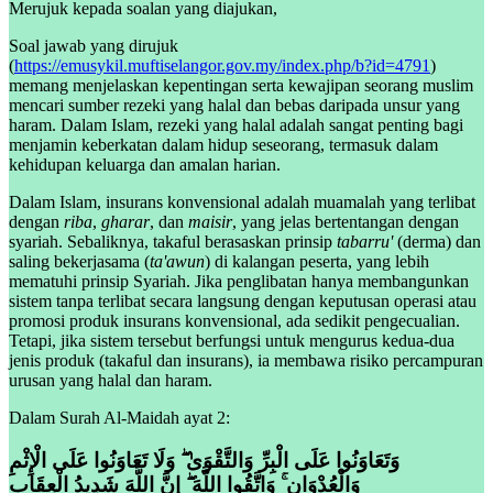
Merujuk kepada soalan yang diajukan,
Soal jawab yang dirujuk
(
https://emusykil.muftiselangor.gov.my/index.php/b?id=4791
)
memang menjelaskan kepentingan serta kewajipan seorang muslim
mencari sumber rezeki yang halal dan bebas daripada unsur yang
haram. Dalam Islam, rezeki yang halal adalah sangat penting bagi
menjamin keberkatan dalam hidup seseorang, termasuk dalam
kehidupan keluarga dan amalan harian.
Dalam Islam, insurans konvensional adalah muamalah yang terlibat
dengan
riba
,
gharar
, dan
maisir
, yang jelas bertentangan dengan
syariah. Sebaliknya, takaful berasaskan prinsip
tabarru'
(derma) dan
saling bekerjasama (
ta'awun
) di kalangan peserta, yang lebih
mematuhi prinsip Syariah. Jika penglibatan hanya membangunkan
sistem tanpa terlibat secara langsung dengan keputusan operasi atau
promosi produk insurans konvensional, ada sedikit pengecualian.
Tetapi, jika sistem tersebut berfungsi untuk mengurus kedua-dua
jenis produk (takaful dan insurans), ia membawa risiko percampuran
urusan yang halal dan haram.
Dalam Surah Al-Maidah ayat 2:
وَتَعَاوَنُوا عَلَى الْبِرِّ وَالتَّقْوَىٰ ۖ وَلَا تَعَاوَنُوا عَلَى الْإِثْمِ
وَالْعُدْوَانِ ۚ وَاتَّقُوا اللَّهَ ۖ إِنَّ اللَّهَ شَدِيدُ الْعِقَابِ ‎