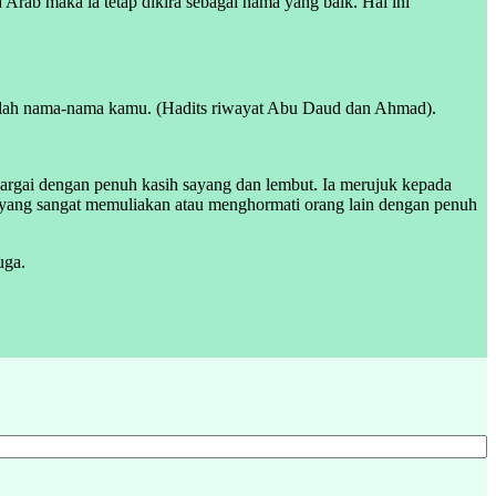
 Arab maka ia tetap dikira sebagai nama yang baik. Hal ini
lah nama-nama kamu. (Hadits riwayat Abu Daud dan Ahmad).
argai dengan penuh kasih sayang dan lembut. Ia merujuk kepada
 yang sangat memuliakan atau menghormati orang lain dengan penuh
uga.