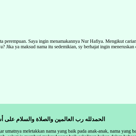
ata perempuan. Saya ingin menamakannya Nur Hafiya. Mengikut carian 
a? Jika ya maksud nama itu sedemikian, sy berhajat ingin meneruskan 
الحمدلله رب العالمين والصلاة والسلام على أش
gar umatnya meletakkan nama yang baik pada anak-anak, nama yang bai