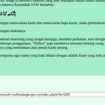
Arab, selagi ia memberi maksud yang baik sekalipun bukan dalam bahasa
RA bahawa Rasulullah SAW bersabda:
إنَّكم تُدْعَو
dengan nama-nama kamu dan nama-nama bapa kamu, maka perelokkan
 dengan maknanya.
ksud seseorang yang sangat menjaga, memberi perhatian, atau mengh
 beberapa penggunaan, "Hafiya" juga membawa konotasi tentang orang
ya yang memelihara atau penuh kasih sayang.
empurna agar nama yang baik dihiasi dengan akhlak Islam yang baik j