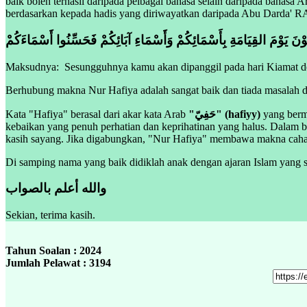
baik boleh terhasil daripada pelbagai bahasa selain daripada bahasa 
berdasarkan kepada hadis yang diriwayatkan daripada Abu Darda' 
ْنَ يَوْمَ القِيَامَةِ بِأَسْمَائِكُمْ وَأَسْمَاءِ آبَائِكُمْ فَحَسِّنُوا أَسْمَاءَكُمْ
Maksudnya: Sesungguhnya kamu akan dipanggil pada hari Kiamat 
Berhubung makna Nur Hafiya adalah sangat baik dan tiada masalah
Kata "Hafiya" berasal dari akar kata Arab
"حَفِيّ" (hafiyy)
yang berma
kebaikan yang penuh perhatian dan keprihatinan yang halus. Dalam
kasih sayang. Jika digabungkan, "Nur Hafiya" membawa makna caha
Di samping nama yang baik didiklah anak dengan ajaran Islam yang s
والله أعلم بالصواب
Sekian, terima kasih.
Tahun Soalan : 2024
Jumlah Pelawat : 3194