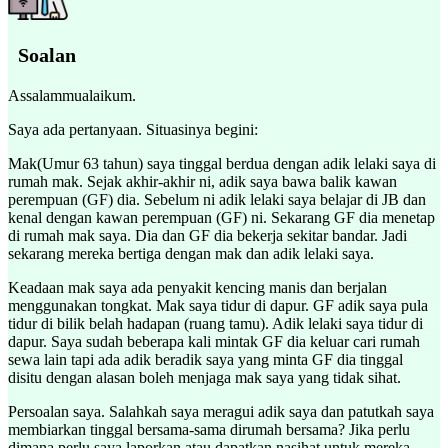
Soalan
Assalammualaikum.
Saya ada pertanyaan. Situasinya begini:
Mak(Umur 63 tahun) saya tinggal berdua dengan adik lelaki saya di
rumah mak. Sejak akhir-akhir ni, adik saya bawa balik kawan
perempuan (GF) dia. Sebelum ni adik lelaki saya belajar di JB dan
kenal dengan kawan perempuan (GF) ni. Sekarang GF dia menetap
di rumah mak saya. Dia dan GF dia bekerja sekitar bandar. Jadi
sekarang mereka bertiga dengan mak dan adik lelaki saya.
Keadaan mak saya ada penyakit kencing manis dan berjalan
menggunakan tongkat. Mak saya tidur di dapur. GF adik saya pula
tidur di bilik belah hadapan (ruang tamu). Adik lelaki saya tidur di
dapur. Saya sudah beberapa kali mintak GF dia keluar cari rumah
sewa lain tapi ada adik beradik saya yang minta GF dia tinggal
disitu dengan alasan boleh menjaga mak saya yang tidak sihat.
Persoalan saya. Salahkah saya meragui adik saya dan patutkah saya
membiarkan tinggal bersama-sama dirumah bersama? Jika perlu
dimana perlu saya laporkan atau dapatkan nasihat untuk mereka