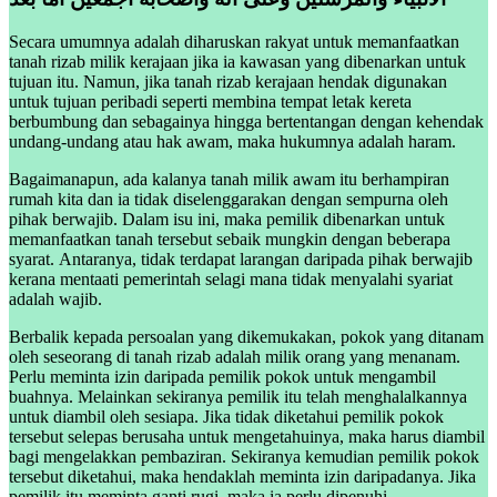
Secara umumnya adalah diharuskan rakyat untuk memanfaatkan
tanah rizab milik kerajaan jika ia kawasan yang dibenarkan untuk
tujuan itu. Namun, jika tanah rizab kerajaan hendak digunakan
untuk tujuan peribadi seperti membina tempat letak kereta
berbumbung dan sebagainya hingga bertentangan dengan kehendak
undang-undang atau hak awam, maka hukumnya adalah haram.
Bagaimanapun, ada kalanya tanah milik awam itu berhampiran
rumah kita dan ia tidak diselenggarakan dengan sempurna oleh
pihak berwajib. Dalam isu ini, maka pemilik dibenarkan untuk
memanfaatkan tanah tersebut sebaik mungkin dengan beberapa
syarat. Antaranya, tidak terdapat larangan daripada pihak berwajib
kerana mentaati pemerintah selagi mana tidak menyalahi syariat
adalah wajib.
Berbalik kepada persoalan yang dikemukakan, pokok yang ditanam
oleh seseorang di tanah rizab adalah milik orang yang menanam.
Perlu meminta izin daripada pemilik pokok untuk mengambil
buahnya. Melainkan sekiranya pemilik itu telah menghalalkannya
untuk diambil oleh sesiapa. Jika tidak diketahui pemilik pokok
tersebut selepas berusaha untuk mengetahuinya, maka harus diambil
bagi mengelakkan pembaziran. Sekiranya kemudian pemilik pokok
tersebut diketahui, maka hendaklah meminta izin daripadanya. Jika
pemilik itu meminta ganti rugi, maka ia perlu dipenuhi.