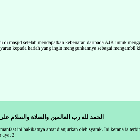
di di masjid setelah mendapatkan kebenaran daripada AJK untuk men
ayaran kepada kariah yang ingin menggunkannya sebagai mengambil k
الحمد لله رب العالمين والصلاة والسلام على
manfaat ini hakikatnya amat dianjurkan oleh syarak. Ini kerana ia terb
 ayat 2: