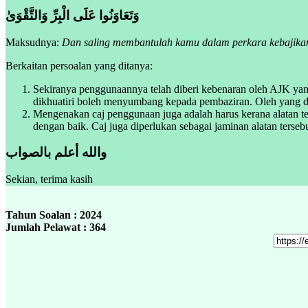
وَتَعَاوَنُوا عَلَى الْبِرِّ وَالتَّقْوَىٰ
Maksudnya:
Dan saling membantulah kamu dalam perkara kebajika
Berkaitan persoalan yang ditanya:
Sekiranya penggunaannya telah diberi kebenaran oleh AJK yan
dikhuatiri boleh menyumbang kepada pembaziran. Oleh yang de
Mengenakan caj penggunaan juga adalah harus kerana alatan ter
dengan baik. Caj juga diperlukan sebagai jaminan alatan terse
والله أعلم بالصواب
Sekian, terima kasih
Tahun Soalan : 2024
Jumlah Pelawat : 364