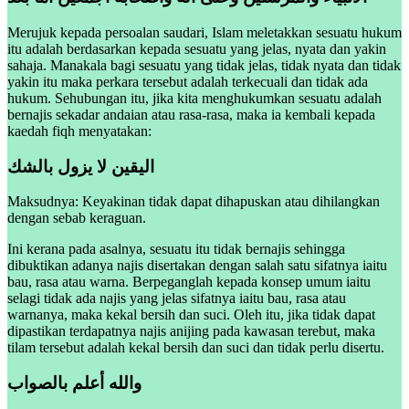
Merujuk kepada persoalan saudari, Islam meletakkan sesuatu hukum
itu adalah berdasarkan kepada sesuatu yang jelas, nyata dan yakin
sahaja. Manakala bagi sesuatu yang tidak jelas, tidak nyata dan tidak
yakin itu maka perkara tersebut adalah terkecuali dan tidak ada
hukum. Sehubungan itu, jika kita menghukumkan sesuatu adalah
bernajis sekadar andaian atau rasa-rasa, maka ia kembali kepada
kaedah fiqh menyatakan:
اليقين لا يزول بالشك
Maksudnya: Keyakinan tidak dapat dihapuskan atau dihilangkan
dengan sebab keraguan.
Ini kerana pada asalnya, sesuatu itu tidak bernajis sehingga
dibuktikan adanya najis disertakan dengan salah satu sifatnya iaitu
bau, rasa atau warna. Berpeganglah kepada konsep umum iaitu
selagi tidak ada najis yang jelas sifatnya iaitu bau, rasa atau
warnanya, maka kekal bersih dan suci. Oleh itu, jika tidak dapat
dipastikan terdapatnya najis anijing pada kawasan terebut, maka
tilam tersebut adalah kekal bersih dan suci dan tidak perlu disertu.
والله أعلم بالصواب