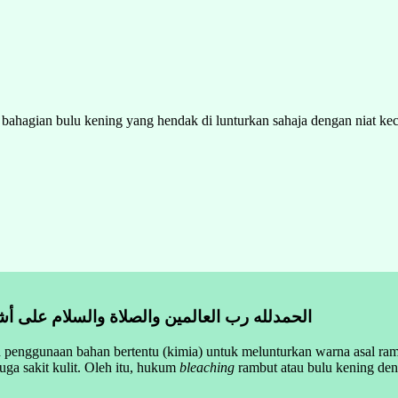
ahagian bulu kening yang hendak di lunturkan sahaja dengan niat ke
الحمدلله رب العالمين والصلاة والسلام على أشر
 penggunaan bahan bertentu (kimia) untuk melunturkan warna asal ram
ga sakit kulit. Oleh itu, hukum
bleaching
rambut atau bulu kening den