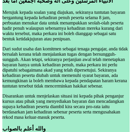
الأنبياء المرسلين وعلى أله وصحبه أجمعين أما بعد
Merujuk kepada soalan yang diajukan, sekiranya tuntutan bayaran
bergantung kepada kehadiran penuh peserta selama 8 jam,
perbuatan menukar data untuk menampakkan seolah-olah peserta
hadir penuh walaupun sebenarnya kehadiran mereka kurang dari
waktu tersebut, maka perkara ini boleh dianggap sebagai satu
bentuk ketidakjujuran atau penipuan.
Dari sudut usaha dan komitmen sebagai tenaga pengajar, anda tidak
bersalah kerana telah menjalankan tugas dengan bersungguh-
sungguh. Akan tetapi, sekiranya perjanjian awal telah menetapkan
bayaran hanya untuk kehadiran penuh, maka perkara ini perlu
dipatuhi sebagaimana akad yang telah dipersetujui. Sekiranya
kehadiran peserta diubah untuk memenuhi syarat bayaran, ada
kemungkinan ia boleh membawa kepada pendapatan haram kerana
tuntutan tersebut tidak mencerminkan hakikat sebenar.
Disarankan untuk menjelaskan situasi ini kepada pihak penganjur
kursus atau pihak yang menyediakan bayaran dan mencadangkan
supaya kehadiran peserta diambil kira secara pro-rata iaitu
berdasarkan jam kehadiran sebenar peserta serta mengusahakan
rekod masa keluar-masuk peserta.
والله أعلم بالصواب