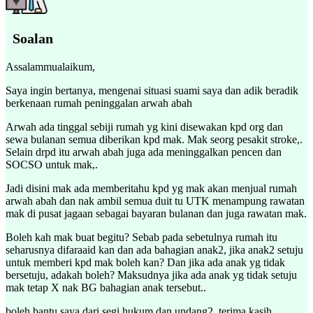
Soalan
Assalammualaikum,
Saya ingin bertanya, mengenai situasi suami saya dan adik beradik
berkenaan rumah peninggalan arwah abah
Arwah ada tinggal sebiji rumah yg kini disewakan kpd org dan
sewa bulanan semua diberikan kpd mak. Mak seorg pesakit stroke,.
Selain drpd itu arwah abah juga ada meninggalkan pencen dan
SOCSO untuk mak,.
Jadi disini mak ada memberitahu kpd yg mak akan menjual rumah
arwah abah dan nak ambil semua duit tu UTK menampung rawatan
mak di pusat jagaan sebagai bayaran bulanan dan juga rawatan mak.
Boleh kah mak buat begitu? Sebab pada sebetulnya rumah itu
seharusnya difaraaid kan dan ada bahagian anak2, jika anak2 setuju
untuk memberi kpd mak boleh kan? Dan jika ada anak yg tidak
bersetuju, adakah boleh? Maksudnya jika ada anak yg tidak setuju
mak tetap X nak BG bahagian anak tersebut..
boleh bantu saya dari segi hukum dan undang2, terima kasih