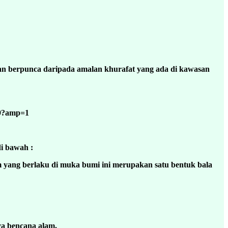
an berpunca daripada amalan khurafat yang ada di kawasan
79?amp=1
di bawah :
m yang berlaku di muka bumi ini merupakan satu bentuk bala
ya bencana alam.