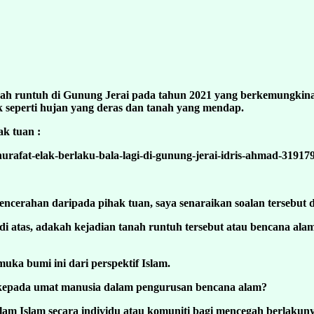
nah runtuh di Gunung Jerai pada tahun 2021 yang berkemungkin
fik seperti hujan yang deras dan tanah yang mendap.
ak tuan :
hurafat-elak-berlaku-bala-lagi-di-gunung-jerai-idris-ahmad-3191
ncerahan daripada pihak tuan, saya senaraikan soalan tersebut 
i atas, adakah kejadian tanah runtuh tersebut atau bencana ala
uka bumi ini dari perspektif Islam.
kepada umat manusia dalam pengurusan bencana alam?
lam Islam secara individu atau komuniti bagi mencegah berlakun