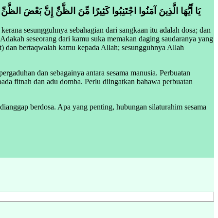
يَا أَيُّهَا الَّذِينَ آمَنُوا اجْتَنِبُوا كَثِيرًا مِّنَ الظَّنِّ إِنَّ بَعْضَ الظَّنِّ 
erana sesungguhnya sebahagian dari sangkaan itu adalah dosa; dan
n. Adakah seseorang dari kamu suka memakan daging saudaranya yang
but) dan bertaqwalah kamu kepada Allah; sesungguhnya Allah
pergaduhan dan sebagainya antara sesama manusia. Perbuatan
pada fitnah dan adu domba. Perlu diingatkan bahawa perbuatan
dianggap berdosa. Apa yang penting, hubungan silaturahim sesama