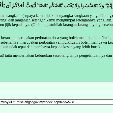
إِثْمٌ ۖ وَلَا تَجَسَّسُوا وَلَا يَغْتَب بَّعْضُكُم بَعْضًا ۚ أَيُحِبُّ أَحَدُكُمْ أَن يَأْكُلَ
ari sangkaan (supaya kamu tidak menyangka sangkaan yang dilarang) k
 orang; dan janganlah setengah kamu mengumpat setengahnya yang lai
u jijik kepadanya. (Oleh itu, patuhilah larangan-larangan yang terse
kerana ia merupakan perbuatan dosa yang boleh menimbulkan fitnah, 
ta sebenarnya, merupakan perbuatan yang dikhuatiri boleh membawa ke
mpaikan tidak tepat dan membawa kepada kesan yang lebih buruk.
) iaitu menceritakan keburukan seseorang tanpa pengetahuannya dan 