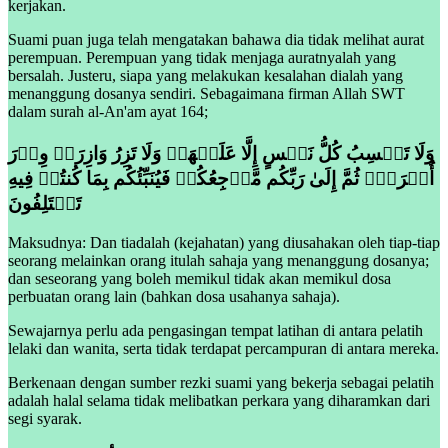
kerjakan.
Suami puan juga telah mengatakan bahawa dia tidak melihat aurat
perempuan. Perempuan yang tidak menjaga auratnyalah yang
bersalah. Justeru, siapa yang melakukan kesalahan dialah yang
menanggung dosanya sendiri. Sebagaimana firman Allah SWT
dalam surah al-An'am ayat 164;
وَلَا تَكۡسِبُ كُلُّ نَفۡسٍ إِلَّا عَلَیۡهَاۚ وَلَا تَزِرُ وَازِرَةࣱ وِزۡرَ
أُخۡرَىٰۚ ثُمَّ إِلَىٰ رَبِّكُم مَّرۡجِعُكُمۡ فَیُنَبِّئُكُم بِمَا كُنتُمۡ فِیهِ
تَخۡتَلِفُونَ
Maksudnya: Dan tiadalah (kejahatan) yang diusahakan oleh tiap-tiap
seorang melainkan orang itulah sahaja yang menanggung dosanya;
dan seseorang yang boleh memikul tidak akan memikul dosa
perbuatan orang lain (bahkan dosa usahanya sahaja).
Sewajarnya perlu ada pengasingan tempat latihan di antara pelatih
lelaki dan wanita, serta tidak terdapat percampuran di antara mereka.
Berkenaan dengan sumber rezki suami yang bekerja sebagai pelatih
adalah halal selama tidak melibatkan perkara yang diharamkan dari
segi syarak.