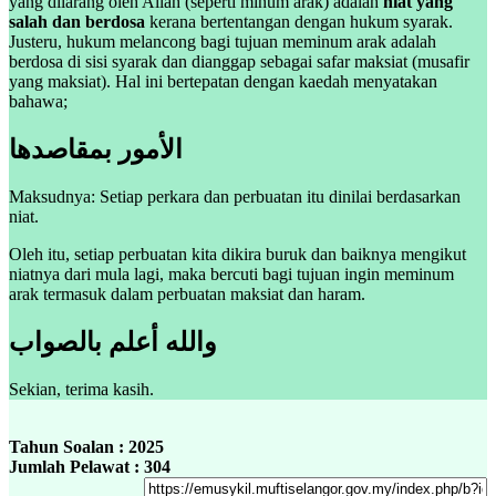
yang dilarang oleh Allah (seperti minum arak) adalah
niat yang
salah dan berdosa
kerana bertentangan dengan hukum syarak.
Justeru, hukum melancong bagi tujuan meminum arak adalah
berdosa di sisi syarak dan dianggap sebagai safar maksiat (musafir
yang maksiat). Hal ini bertepatan dengan kaedah menyatakan
bahawa;
الأمور بمقاصدها
Maksudnya: Setiap perkara dan perbuatan itu dinilai berdasarkan
niat.
Oleh itu, setiap perbuatan kita dikira buruk dan baiknya mengikut
niatnya dari mula lagi, maka bercuti bagi tujuan ingin meminum
arak termasuk dalam perbuatan maksiat dan haram.
والله أعلم بالصواب
Sekian, terima kasih.
Tahun Soalan : 2025
Jumlah Pelawat : 304