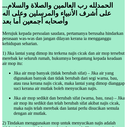
...الحمدلله رب العالمين والصلاة والسلام
على أشرف الأنبياء والمرسلين وعلى اله
وأصحابه أجمعين أما بعد
Merujuk kepada persoalan saudara, pertamanya berusaha hindarkan
perasaan was-was dan jangan dilayan kerana ia mengganggu
kehidupan seharian.
1) Jika lantai yang dimop itu terkena najis cicak dan air mop tersebut
merebak ke seluruh rumah, hukumnya bergantung kepada keadaan
air mop itu:
Jika air mop banyak (tidak berubah sifat) – Jika air yang
digunakan banyak dan tidak berubah dari segi warna, bau,
atau rasa kerana najis cicak, maka lantai yang dimop dianggap
suci kerana air mutlak boleh menyucikan najis.
Jika air mop sedikit dan berubah sifat (warna, bau, rasa) – Jika
air mop itu sedikit dan telah berubah sifat akibat najis cicak,
maka najis telah merebak dan lantai perlu disucikan semula
dengan air mutlak.
2) Tindakan menggunakan mop untuk menyucikan najis adalah