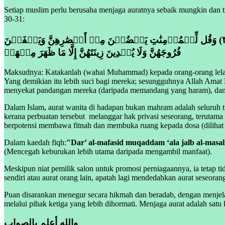
Setiap muslim perlu berusaha menjaga auratnya sebaik mungkin dan 
30-31:
قُل لِّلۡمُؤۡمِنِينَ يَغُضُّواْ مِنۡ أَبۡصَٰرِهِمۡ وَيَحۡفَظُواْ فُرُوجَهُمۡۚ ذَٰلِكَ أَزۡكَىٰ لَهُمۡۚ إِنَّ ٱللَّهَ خَبِيرُۢ بِمَا يَصۡنَعُونَ (٣٠) وَقُل لِّلۡمُؤۡمِنَٰتِ يَغۡضُضۡنَ مِنۡ أَبۡصَٰرِهِنَّ وَيَحۡفَظۡنَ
فُرُوجَهُنَّ وَلَا يُبۡدِينَ زِينَتَهُنَّ إِلَّا مَا ظَهَرَ مِنۡهَاۖ
Maksudnya: Katakanlah (wahai Muhammad) kepada orang-orang lela
Yang demikian itu lebih suci bagi mereka; sesungguhnya Allah Am
menyekat pandangan mereka (daripada memandang yang haram), dan m
Dalam Islam, aurat wanita di hadapan bukan mahram adalah seluruh 
kerana perbuatan tersebut
melanggar hak privasi seseorang, terutama
berpotensi membawa fitnah dan membuka ruang kepada dosa (dilihat
Dalam kaedah fiqh:
"Dar’ al-mafasid muqaddam ‘ala jalb al-masal
(Mencegah keburukan lebih utama daripada mengambil manfaat).
Meskipun niat pemilik salon untuk promosi perniagaannya, ia tetap 
sendiri atau aurat orang lain, apatah lagi mendedahkan aurat seseoran
Puan disarankan menegur secara hikmah dan beradab, dengan menjela
melalui pihak ketiga yang lebih dihormati. Menjaga aurat adalah satu 
والله أعلم بالصواب