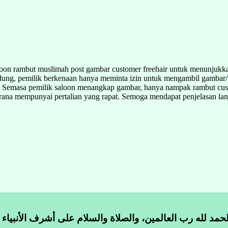
loon rambut muslimah post gambar customer freehair untuk menunjukka
g, pemilik berkenaan hanya meminta izin untuk mengambil gambar/vide
nya. Semasa pemilik saloon menangkap gambar, hanya nampak rambut cus
kerana mempunyai pertalian yang rapat. Semoga mendapat penjelasan lan
لحمد لله رب العالمين، والصلاة والسلام على أشرف الأنبياء