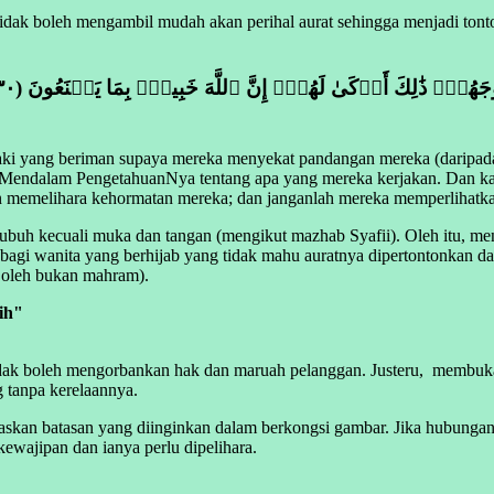
tidak boleh mengambil mudah akan perihal aurat sehingga menjadi ton
ki yang beriman supaya mereka menyekat pandangan mereka (daripa
at Mendalam PengetahuanNya tentang apa yang mereka kerjakan. Dan 
emelihara kehormatan mereka; dan janganlah mereka memperlihatkan 
tubuh kecuali muka dan tangan (mengikut mazhab Syafii). Oleh itu, m
 bagi wanita yang berhijab yang tidak mahu auratnya dipertontonkan d
 oleh bukan mahram).
ih"
tidak boleh mengorbankan hak dan maruah pelanggan. Justeru, membuka a
g tanpa kerelaannya.
skan batasan yang diinginkan dalam berkongsi gambar. Jika hubungan
kewajipan dan ianya perlu dipelihara.