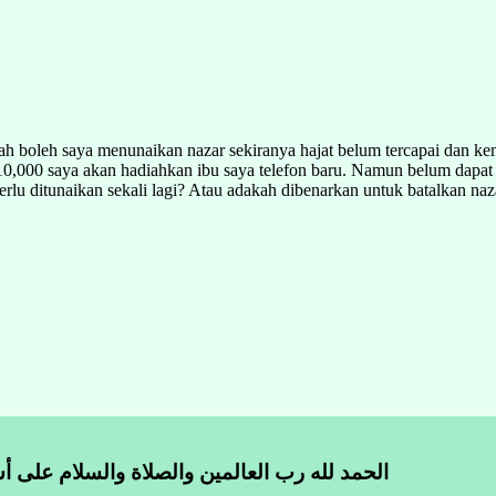
boleh saya menunaikan nazar sekiranya hajat belum tercapai dan kemud
10,000 saya akan hadiahkan ibu saya telefon baru. Namun belum dapat k
erlu ditunaikan sekali lagi? Atau adakah dibenarkan untuk batalkan naz
الحمد لله رب العالمين والصلاة والسلام على أش