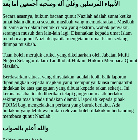
الأنبياء المرسلين وعلى أله وصحبه أجمعين أما بعد
Secara asasnya, hukum bacaan qunut Nazilah adalah sunat ketika
umat Islam ditimpa sesuatu musibah yang memudaratkan. Musibah
itu sama ada dalam bentuk cuaca yang ekstrim, wabak penyakit,
serangan musuh dan lain-lain lagi. Disunatkan kepada umat Islam
membaca qunut Nazilah apabila mengetahui umat Islam sedang
ditimpa musibah.
Tuan boleh merujuk artikel yang dikeluarkan oleh Jabatan Mufti
Negeri Selangor dalam Taudhid al-Hukmi: Hukum Membaca Qunut
Nazilah.
Berdasarkan situasi yang dinyatakan, adalah lebih baik laporan
dipanjangkan kepada majikan yang mempunyai kuasa mengambil
tindakan ke atas gangguan yang dibuat kepada rakan sekerja. Ini
kerana nasihat telah diberikan tetapi gangguan masih berlaku,
sekiranya masih tiada tindakan diambil, laporlah kepada pihak
PDRM bagi mengelakkan perkara yang buruk berlaku. Ada
tindakan yang lebih wajar dan relevan boleh dilakukan berbanding
membaca qunut Nazilah.
والله أعلم بالصواب