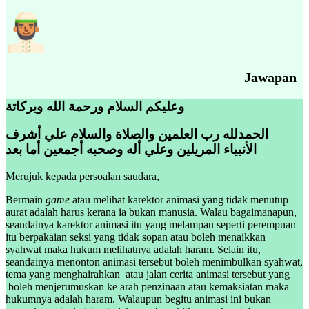
Jawapan
وعليكم السلام ورحمة الله وبركاتة
الحمدلله رب العلمين والصلاة والسلام علي أشرف
الأنبياء المريلين وعلي أله وصحبه أجمعين أما بعد
Merujuk kepada persoalan saudara,
Bermain
game
atau melihat karektor animasi yang tidak menutup
aurat adalah harus kerana ia bukan manusia. Walau bagaimanapun,
seandainya karektor animasi itu yang melampau seperti perempuan
itu berpakaian seksi yang tidak sopan atau boleh menaikkan
syahwat maka hukum melihatnya adalah haram. Selain itu,
seandainya menonton animasi tersebut boleh menimbulkan syahwat,
tema yang menghairahkan atau jalan cerita animasi tersebut yang
boleh menjerumuskan ke arah penzinaan atau kemaksiatan maka
hukumnya adalah haram. Walaupun begitu animasi ini bukan