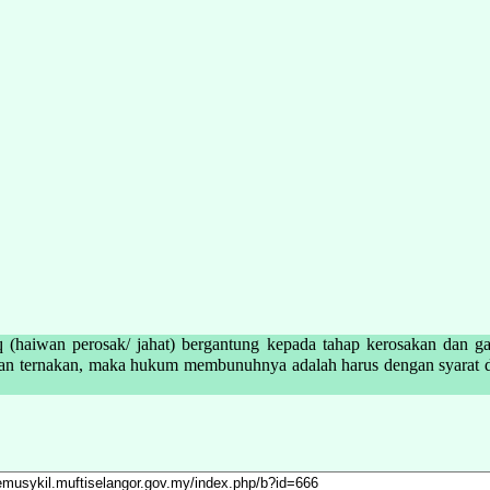
(haiwan perosak/ jahat) bergantung kepada tahap kerosakan dan ga
an, maka hukum membunuhnya adalah harus dengan syarat dibunuh secara terus 