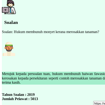
Soalan
Soalan: Hukum membunuh monyet kerana merosakkan tanaman?
Merujuk kepada persoalan tuan, hukum membunuh haiwan fawasiq 
kerosakan kepada persekitaran seperti contoh merosakkan tanaman dan ternak
terima kasih.
Tahun Soalan : 2019
Jumlah Pelawat : 5013