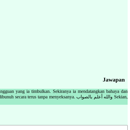
Jawapan
ngguan yang ia timbulkan. Sekiranya ia mendatangkan bahaya dan
tanpa menyeksanya. والله أعلم بالصواب Sekian,