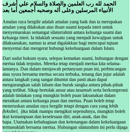
الحمد لله رب العلمين والصلاة والسلام علي أشرف
الأنبياء المرسلين وعلى أله وصحبه أجمعين أما بعد
Amalan raya bergilir adalah amalan yang baik dan ia merupakan
amalan yang dilakukan atas ihsan suami kepada isteri untuk
menyemarakan semangat silaturrahmi antara keluarga suami dan
keluarga isteri. Ia tidaklah sesuatu yang menjadi kewajipan untuk
dilaksanakan, namun ia amat digalakkan bagi mencapai tujuan
menyemai dan mengerat hubungi kekeluargaan dalam Islam.
Dari sudut hukum syara, selepas kematian suami, hubungan dengan
mertua tidak terputus. Mereka tetap menjadi mertua kita selama-
lamanya. Dan dalam menjawab pertanyaan puan ini, perbincangan
atau syura bersama mertua secara terbuka, tenang dan jujur adalah
antara langkah yang sangat dituntut dan pasti akan dapat
mengurangkan salah faham dan buruk sangka antara pihak-pihak
yang terlibat. Sikap bertolak ansur atau
tasamuh
serta berkompromi
adalah tindakan yang mungkin boleh puan laksanakan dalam
meraikan antara keluarga puan dan mertua. Puan boleh tetap
meneruskan amalan raya bergilir tetapi dengan cara yang lebih
fleksibel,
jika tidak mampu mengikut sepenuhnya, mungkin boleh
ikut kemampuan dan keselesaan diri, anak-anak, dan ibu
bapa. Utamakan kebahagiaan dan ketenangan dalam kekeluargaan
termasuklah bersama mertua. Hubungan silaturahim ini perlu dijaga