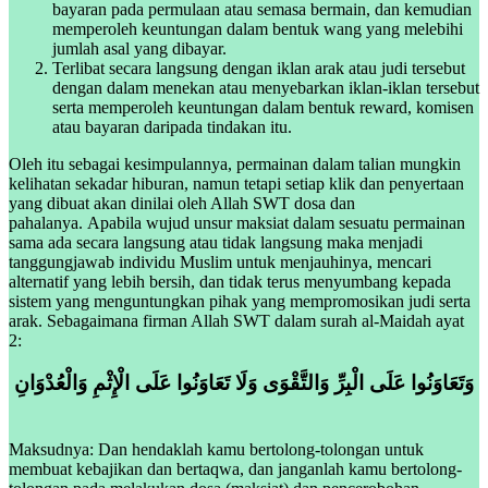
bayaran pada permulaan atau semasa bermain, dan kemudian
memperoleh keuntungan dalam bentuk wang yang melebihi
jumlah asal yang dibayar.
Terlibat secara langsung dengan iklan arak atau judi tersebut
dengan dalam menekan atau menyebarkan iklan-iklan tersebut
serta memperoleh keuntungan dalam bentuk reward, komisen
atau bayaran daripada tindakan itu.
Oleh itu sebagai kesimpulannya, permainan dalam talian mungkin
kelihatan sekadar hiburan, namun tetapi setiap klik dan penyertaan
yang dibuat akan dinilai oleh Allah SWT dosa dan
pahalanya. Apabila wujud unsur maksiat dalam sesuatu permainan
sama ada secara langsung atau tidak langsung maka menjadi
tanggungjawab individu Muslim untuk menjauhinya, mencari
alternatif yang lebih bersih, dan tidak terus menyumbang kepada
sistem yang menguntungkan pihak yang mempromosikan judi serta
arak. Sebagaimana firman Allah SWT dalam surah al-Maidah ayat
2:
وَتَعَاوَنُوا عَلَى الْبِرِّ وَالتَّقْوَى وَلَا تَعَاوَنُوا عَلَى الْإِثْمِ وَالْعُدْوَانِ
Maksudnya: Dan hendaklah kamu bertolong-tolongan untuk
membuat kebajikan dan bertaqwa, dan janganlah kamu bertolong-