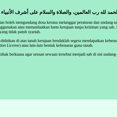
لحمد لله رب العالمين، والصلاة والسلام على أشرف الأنبياء
g dan boleh mengundang dosa kerana melanggar peraturan dan undang-u
enggunakan atau memanfaatkan harta kerajaan tanpa keizinan yang sah.
yang tidak patuh syariah.
idirikan di atas tanah kerajaan hendaklah segera mendapatkan kebenar
ion License
) atau lain-lain bentuk kebenaran guna tanah.
ihak berkuasa agar urusan sewaan tersebut menjadi sah di sisi undang