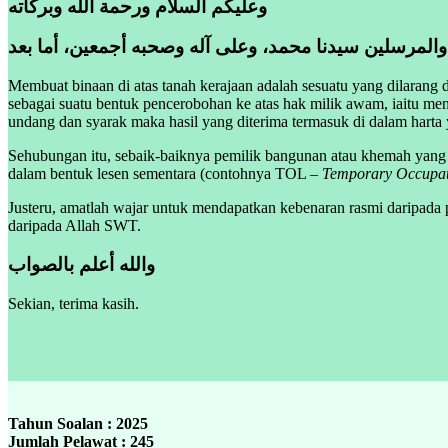
وعليكم السلام ورحمة الله وبركاته
 والمرسلين سيدنا محمد، وعلى آله وصحبه أجمعين، أما بعد
Membuat binaan di atas tanah kerajaan adalah sesuatu yang dilaran
sebagai suatu bentuk pencerobohan ke atas hak milik awam, iaitu m
undang dan syarak maka hasil yang diterima termasuk di dalam harta 
Sehubungan itu, sebaik-baiknya pemilik bangunan atau khemah yang d
dalam bentuk lesen sementara (contohnya TOL –
Temporary Occupat
Justeru, amatlah wajar untuk mendapatkan kebenaran rasmi daripada p
daripada Allah SWT.
والله أعلم بالصواب
Sekian, terima kasih.
Tahun Soalan : 2025
Jumlah Pelawat : 245