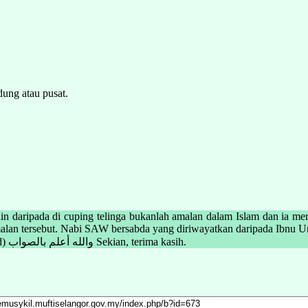
dung atau pusat.
lain daripada di cuping telinga bukanlah amalan dalam Islam dan ia 
malan tersebut. Nabi SAW bersabda yang diriwayatkan daripada Ibnu 
maka dia termasuk sebahagian daripada mereka”. (Riwayat Abu Daud) والله أعلم بالصواب Sekian, terima kasih.