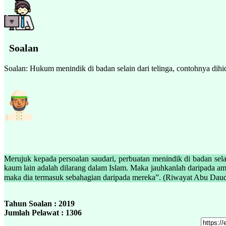
Soalan
Soalan: Hukum menindik di badan selain dari telinga, contohnya dihi
Merujuk kepada persoalan saudari, perbuatan menindik di badan se
kaum lain adalah dilarang dalam Islam. Maka jauhkanlah daripada a
Tahun Soalan : 2019
Jumlah Pelawat : 1306