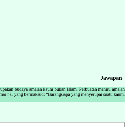
Jawapan
merupakan budaya amalan kaum bukan Islam. Perbuatan meniru amalan
Umar r.a. yang bermaksud: “Barangsiapa yang menyerupai suatu kaum,