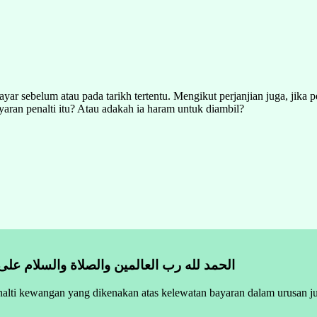
ayar sebelum atau pada tarikh tertentu. Mengikut perjanjian juga, jik
aran penalti itu? Atau adakah ia haram untuk diambil?
الحمد لله رب العالمين والصلاة والسلام على
alti kewangan yang dikenakan atas kelewatan bayaran dalam urusan ju