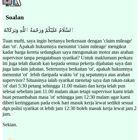
Soalan
ٱلسَّلَامُ عَلَيْكُمْ وَرَحْمَةُ ٱللّٰهِ وَبَرَكَاتُهُ
Tuan mufti, saya ingin bertanya berkenaan dengan 'claim mileage'
dan 'ot'. Apakah hukumnya menuntut 'claim mileage' mengikut
kadar harga kereta sedangkan saya mengunakan motor atas arahan
supervisor tanpa pengatahuan syarikat? Untuk maklumam perkara
ini juga telah diarah kan kepada semua pekerja dijabatan saya dan
juga lain-lain jabatan. Seterusnya berkaitan 'ot', apakah hukumnya
menuntut 'ot' lebih daripada waktu 'ot' yg sepatutnya atas arahan
supervisor? Situasinya ialah syarikat menetap saya dan rakan-rakan
'ot' dari 5:30 petang sehingga 11.00 malam dan kerja telah pun
selesai sebelum jam 11.00 malam akan tetapi supervisor kami telah
buat penambahan masa 'ot' sehingga jam 12:30 malam agar kami
diberi keringganan pada esok hari masuk kerja lewat sedikit sesuai
dgn polisi syarikat ot lebih jam 12:30 boleh masuk kerja lewat jam 2
jam.
Sekian.