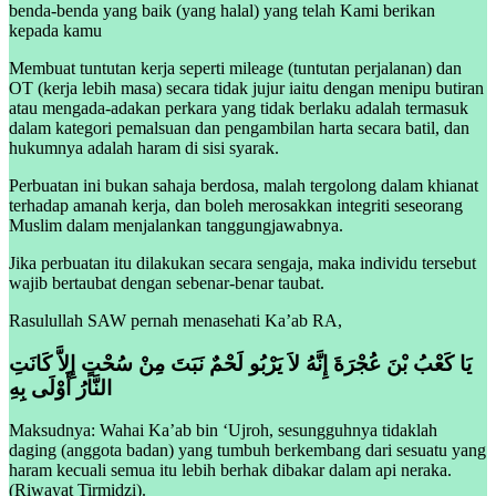
benda-benda yang baik (yang halal) yang telah Kami berikan
kepada kamu
Membuat tuntutan kerja seperti mileage (tuntutan perjalanan) dan
OT (kerja lebih masa) secara tidak jujur iaitu dengan menipu butiran
atau mengada-adakan perkara yang tidak berlaku adalah termasuk
dalam kategori pemalsuan dan pengambilan harta secara batil, dan
hukumnya adalah haram di sisi syarak.
Perbuatan ini bukan sahaja berdosa, malah tergolong dalam khianat
terhadap amanah kerja, dan boleh merosakkan integriti seseorang
Muslim dalam menjalankan tanggungjawabnya.
Jika perbuatan itu dilakukan secara sengaja, maka individu tersebut
wajib bertaubat dengan sebenar-benar taubat.
Rasulullah SAW pernah menasehati Ka’ab RA,
يَا كَعْبُ بْنَ عُجْرَةَ إِنَّهُ لاَ يَرْبُو لَحْمٌ نَبَتَ مِنْ سُحْتٍ إِلاَّ كَانَتِ
النَّارُ أَوْلَى بِهِ
Maksudnya: Wahai Ka’ab bin ‘Ujroh, sesungguhnya tidaklah
daging (anggota badan) yang tumbuh berkembang dari sesuatu yang
haram kecuali semua itu lebih berhak dibakar dalam api neraka.
(Riwayat Tirmidzi).