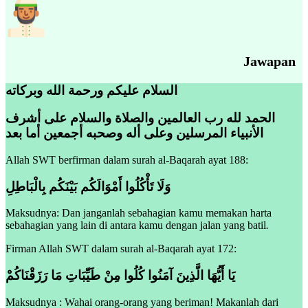
Jawapan
السلام عليكم ورحمة الله وبركاته
الحمد لله رب العالمين والصلاة والسلام على أشرف
الأنبياء المرسلين وعلى أله وصحبه أجمعين أما بعد
Allah SWT berfirman dalam surah al-Baqarah ayat 188:
وَلَا تَأْكُلُوا أَمْوَالَكُم بَيْنَكُم بِالْبَاطِلِ
Maksudnya: Dan janganlah sebahagian kamu memakan harta
sebahagian yang lain di antara kamu dengan jalan yang batil
.
Firman Allah SWT dalam surah al-Baqarah ayat 172:
يَا أَيُّهَا الَّذِينَ آمَنُوا كُلُوا مِنْ طَيِّبَاتِ مَا رَزَقْنَاكُمْ
Maksudnya : Wahai orang-orang yang beriman! Makanlah dari